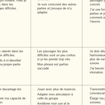
po modéré, mais je
passages p
is dans les
Je suis conscient des autres
concert.
es difficiles.
parties et j'essaye de m’y
J’ai une fo
adapter.
parties et 
comment el
l’œuvre.
 ralentir dans les
Les passages les plus
Je dois dé
s difficiles.
difficiles sont un peu confus
harmonieux
si je les prends trop vite.
plus de var
ds à m’absorber
sonore.
a propre partie.
Mon phrasé est parfois
saccadé.
J'ai besoin
intonation.
r davantage les
Jouer avec plus de nuances.
Transmettre
.
convaincan
Adapter mon articulation à
rer ma capacité de
celle du groupe.
Élargir ma 
on.
sonores.
Améliorer mon son et le