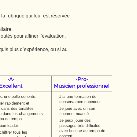
a rubrique qui leur est réservée
laire.
joutés pour affiner l’évaluation.
uis plus d’expérience, ou si au
-A-
-Pro-
Excellent
Musicien professionnel
c une belle sonorité.
J’ai une formation de
conservatoire supérieur.
uer rapidement et
 dans des tonalités
Je joue avec un son
 ou dans les changements
finement nuancé.
 ou de tempo.
Je peux jouer des
bon leader.
passages très difficiles
avec finesse au tempo de
hiffrer tous les
concert.