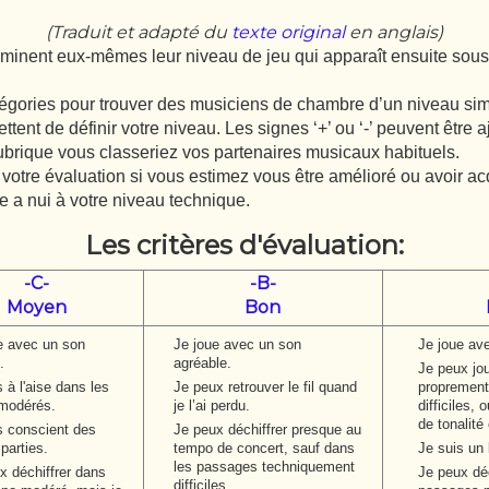
(Traduit et adapté du
texte original
en anglais)
nent eux-mêmes leur niveau de jeu qui apparaît ensuite sous l
tégories pour trouver des musiciens de chambre d’un niveau simi
tent de définir votre niveau. Les signes ‘+’ ou ‘-’ peuvent être a
rique vous classeriez vos partenaires musicaux habituels.
otre évaluation si vous estimez vous être amélioré ou avoir acq
e a nui à votre niveau technique.
Les critères d'évaluation:
-C-
-B-
Moyen
Bon
e avec un son
Je joue avec un son
Je joue ave
.
agréable.
Je peux jo
s à l'aise dans les
Je peux retrouver le fil quand
proprement
modérés.
je l’ai perdu.
difficiles,
de tonalité
s conscient des
Je peux déchiffrer presque au
parties.
tempo de concert, sauf dans
Je suis un 
les passages techniquement
x déchiffrer dans
Je peux déc
difficiles.