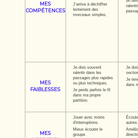
un tem
MES
J’arrive à déchiffrer
ralent
lentement des
COMPÉTENCES
passag
morceaux simples.
Je dois souvent
Je dois
ralentir dans les
section
passages plus rapides
Je ten
MES
ou plus techniques.
dans m
FAIBLESSES
Je perds parfois le fil
dans ma propre
partition.
Jouer avec moins
Écoute
d'interruptions.
autres
Mieux écouter le
Amélio
MES
groupe.
directi