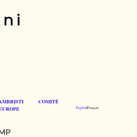
ani
AMBRISTI
COMITÉ
EUROPE
English
|Français
CMP