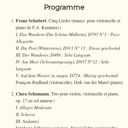
Programme
Franz Schubert
, Cinq Lieder (transcr. pour violoncelle et
piano de F.A. Kummer)
(
I. Das Wandern (Die Schöne Müllerin), D795 N°1 : Poco
Allegretto
II. Die Post (Winterreise), D911 N° 13 : Etwas geschwind
III. Der Wanderer, D489 : Sehr Langsam
IV. Am Meer (Schwanengesang), D957 N°12 : Sehr
langsam
V. Auf dem Wasser zu singen, D774 : Mässig geschwind)
François Rudhard (violoncelle), Dirk van der Marel (piano).
Clara Schumann
, Trio pour violon, violoncelle et piano,
op. 17 en sol mineur
(
I. Allegro Moderato
II. Scherzo
III. Andante)
Stéphane Villeneuve (violon), Daniel Faltin (violoncelle),