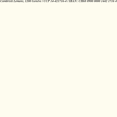
Cambristi Lemani, 1200 Genève / CCP 14-421716-4 / IBAN: CH68 0900 0000 1442 1716 4